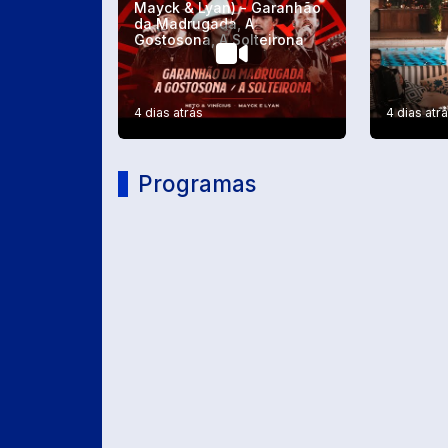
Mayck & Lyan) - Garanhão
da Madrugada, A
Gostosona, A Solteirona
4 dias atrás
4 dias atr
Programas