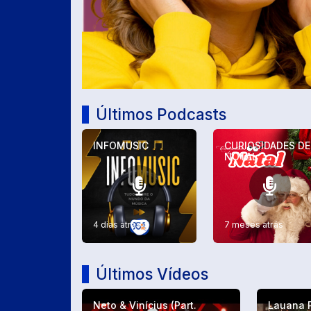
Últimos Podcasts
INFOMUSIC
CURIOSIDADES DE
NOTAL
4 dias atrás
7 meses atrás
Últimos Vídeos
Neto & Vinícius (Part.
Lauana 