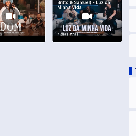
Britto & Samuel) - Luz da
Minha Vida
ás
4 dias atrás