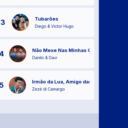
Tubarões
3
Diego & Victor Hugo
Não Mexe Nas Minhas Gavetas
4
Danilo & Davi
Irmão da Lua, Amigo das Estrelas
5
Zezé di Camargo