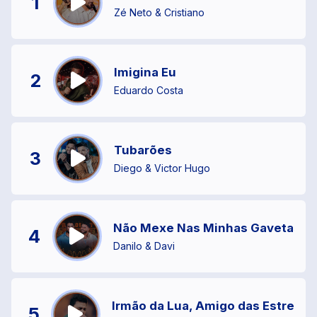
1
Zé Neto & Cristiano
Imigina Eu
2
Eduardo Costa
Tubarões
3
Diego & Victor Hugo
Não Mexe Nas Minhas Gavetas
4
Danilo & Davi
Irmão da Lua, Amigo das Estrelas
5