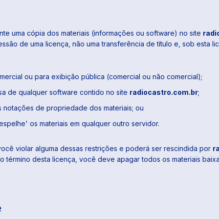
te uma cópia dos materiais (informações ou software) no site
radi
cessão de uma licença, não uma transferência de título e, sob esta 
omercial ou para exibição pública (comercial ou não comercial);
sa de qualquer software contido no site
radiocastro.com.br
;
as notações de propriedade dos materiais; ou
'espelhe' os materiais em qualquer outro servidor.
você violar alguma dessas restrições e poderá ser rescindida por
r
 o término desta licença, você deve apagar todos os materiais bai
e