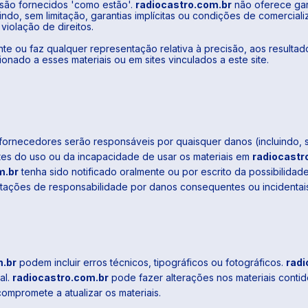
são fornecidos 'como estão'.
radiocastro.com.br
não oferece gara
luindo, sem limitação, garantias implícitas ou condições de comerci
violação de direitos.
te ou faz qualquer representação relativa à precisão, aos resultado
ionado a esses materiais ou em sites vinculados a este site.
ornecedores serão responsáveis ​​por quaisquer danos (incluindo, 
tes do uso ou da incapacidade de usar os materiais em
radiocastr
m.br
tenha sido notificado oralmente ou por escrito da possibilidad
limitações de responsabilidade por danos consequentes ou incidentai
m.br
podem incluir erros técnicos, tipográficos ou fotográficos.
radi
al.
radiocastro.com.br
pode fazer alterações nos materiais conti
ompromete a atualizar os materiais.