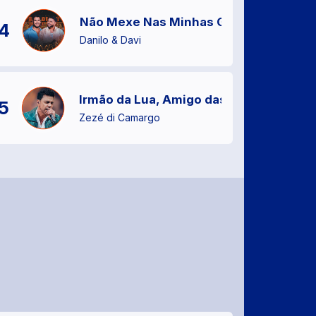
Não Mexe Nas Minhas Gavetas
4
Danilo & Davi
Irmão da Lua, Amigo das Estrelas
5
Zezé di Camargo