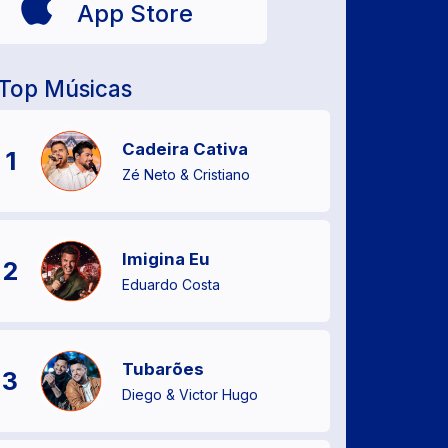
App Store
Top Músicas
Cadeira Cativa
1
Zé Neto & Cristiano
Imigina Eu
2
Eduardo Costa
Tubarões
3
Diego & Victor Hugo