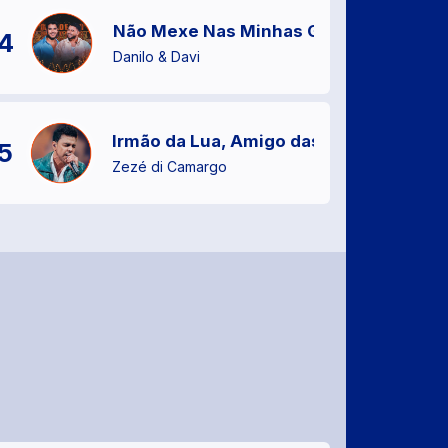
Não Mexe Nas Minhas Gavetas
4
Danilo & Davi
Irmão da Lua, Amigo das Estrelas
5
Zezé di Camargo