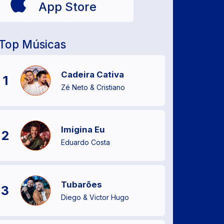
App Store
Top Músicas
Cadeira Cativa
1
Zé Neto & Cristiano
Imigina Eu
2
Eduardo Costa
Tubarões
3
Diego & Victor Hugo